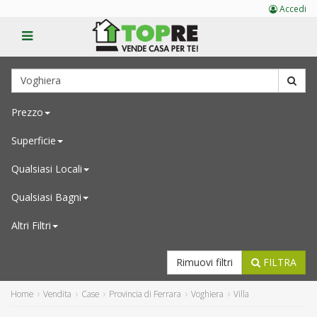
Accedi
Prezzo
Superficie
Qualsiasi
Locali
Qualsiasi
Bagni
Altri Filtri
Rimuovi filtri
FILTRA
Home
Vendita
Case
Provincia di Ferrara
Voghiera
Villa