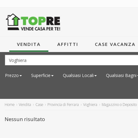
VENDITA
AFFITTI
CASE VACANZA
Prezzo
Superficie
Qualsiasi
Locali
Qualsiasi
Bagni
Home
Vendita
Case
Provincia di Ferrara
Voghiera
Magazzino o Deposito
Nessun risultato