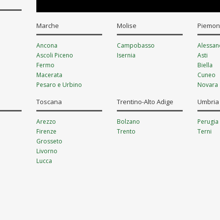
Marche
Molise
Piemon
Ancona
Campobasso
Alessan
Ascoli Piceno
Isernia
Asti
Fermo
Biella
Macerata
Cuneo
Pesaro e Urbino
Novara
Torino
rianza
Toscana
Trentino-Alto Adige
Umbria
Verbano
Vercelli
Arezzo
Bolzano
Perugia
Firenze
Trento
Terni
Grosseto
Livorno
Lucca
Massa-Carrara
Pisa
Pistoia
Prato
Siena