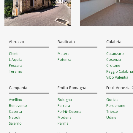
Abruzzo
Basilicata
Calabria
Chieti
Matera
Catanzaro
L'Aquila
Potenza
Cosenza
Pescara
Crotone
Teramo
Reggio Calabria
Vibo Valentia
Campania
Emilia-Romagna
Friuli-Venezia 
Avellino
Bologna
Gorizia
Benevento
Ferrara
Pordenone
Caserta
Forl�-Cesena
Trieste
Napoli
Modena
Udine
Salerno
Parma
Piacenza