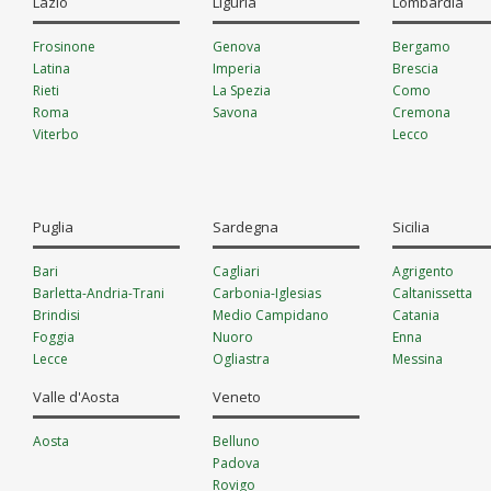
Lazio
Liguria
Lombardia
Ravenna
Reggio Emilia
Frosinone
Genova
Bergamo
Rimini
Latina
Imperia
Brescia
Rieti
La Spezia
Como
Roma
Savona
Cremona
Viterbo
Lecco
Lodi
Mantova
Milano
Monza e della B
Puglia
Sardegna
Sicilia
Pavia
Sondrio
Bari
Cagliari
Agrigento
Varese
Barletta-Andria-Trani
Carbonia-Iglesias
Caltanissetta
Brindisi
Medio Campidano
Catania
Foggia
Nuoro
Enna
Lecce
Ogliastra
Messina
Taranto
Olbia-Tempio
Palermo
Valle d'Aosta
Veneto
Oristano
Ragusa
Sassari
Siracusa
Aosta
Belluno
Trapani
Padova
Rovigo