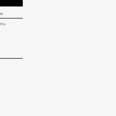
te
dria
-Cusio-Ossola