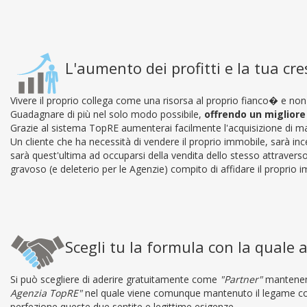
L'aumento dei profitti e la tua cr
Vivere il proprio collega come una risorsa al proprio fianco� e n
Guadagnare di più nel solo modo possibile,
offrendo un migliore 
Grazie al sistema TopRE aumenterai facilmente l'acquisizione di man
Un cliente che ha necessità di vendere il proprio immobile, sarà inc
sarà quest'ultima ad occuparsi della vendita dello stesso attravers
gravoso (e deleterio per le Agenzie) compito di affidare il proprio i
Scegli tu la formula con la quale 
Si può scegliere di aderire gratuitamente come
"Partner"
mantenen
Agenzia TopRE"
nel quale viene comunque mantenuto il legame con 
perfezione queste due sentite e legittime esigenze.