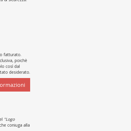
o fatturato.
clusiva, poichè
lo così dal
ltato desiderato.
formazioni
el
"Logo
che coniuga alla