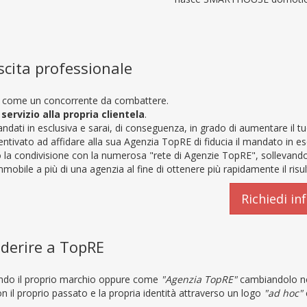
escita professionale
on come un concorrente da combattere.
servizio alla propria clientela
.
dati in esclusiva e sarai, di conseguenza, in grado di aumentare il tu
entivato ad affidare alla sua Agenzia TopRE di fiducia il mandato in es
o la condivisione con la numerosa "rete di Agenzie TopRE", sollevando
mmobile a più di una agenzia al fine di ottenere più rapidamente il risu
Richiedi in
aderire a TopRE
do il proprio marchio oppure come
"Agenzia TopRE"
cambiandolo n
il proprio passato e la propria identità attraverso un logo
"ad hoc"