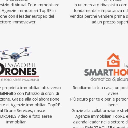
rvizio di Virtual Tour Immobiliare
In un mercato ribassista come
le Agenzie Immobiliari TopRE in
fondamentale importanza ridu
ione con il leader europeo del
vendita perché vendere prima s
ettore Immoviewer.
ad un prezzo superi
e proprietà immobiliari attraverso
Rendiamo la tua casa, un post
all�alto con l'utilizzo di droni di
vivere.
zione. Grazie alla collaborazione
Più sicuro per te e per le person
 rete di Agenzie immobiliari TopRE
bene.
al Drone Services, nasce
Grazie alla collaborazione stret
RONES video e foto aeree
Agenzie immobiliari TopRE 
immobiliari.
azienda leader nella settore 
nasce SMARTHOUSE domotica