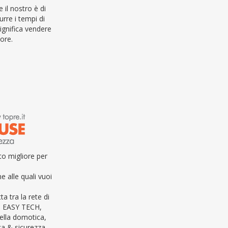
 il nostro è di
rre i tempi di
ignifica vendere
ore.
o migliore per
e alle quali vuoi
ta tra la rete di
e EASY TECH,
della domotica,
 & sicurezza.