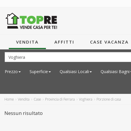
VENDITA
AFFITTI
CASE VACANZA
Prezzo
Superficie
Qualsiasi
Locali
Qualsiasi
Bagni
Home
Vendita
Case
Provincia di Ferrara
Voghiera
Porzione di casa
Nessun risultato