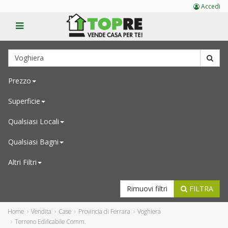
Accedi
Prezzo
Superficie
Qualsiasi
Locali
Qualsiasi
Bagni
Altri Filtri
Rimuovi filtri
FILTRA
Home
Vendita
Case
Provincia di Ferrara
Voghiera
Terreno Edificabile Comm.