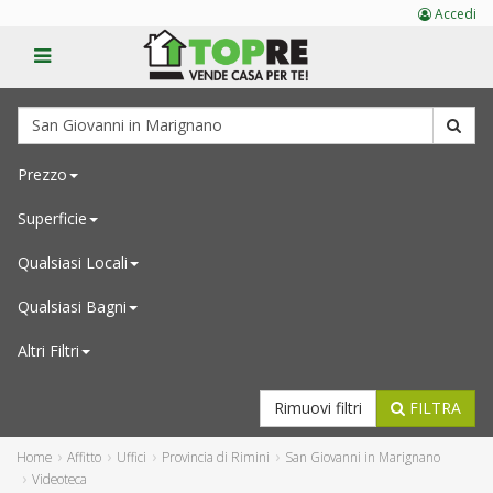
Accedi
Prezzo
Superficie
Qualsiasi
Locali
Qualsiasi
Bagni
Altri Filtri
Rimuovi filtri
FILTRA
Home
Affitto
Uffici
Provincia di Rimini
San Giovanni in Marignano
Videoteca