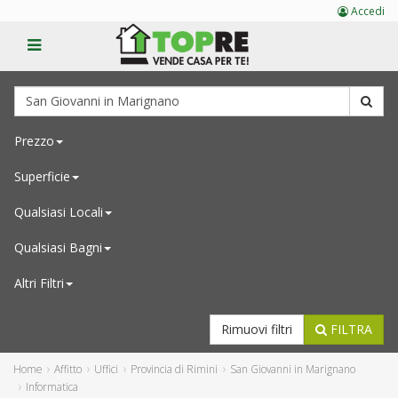
Accedi
Prezzo
Superficie
Qualsiasi
Locali
Qualsiasi
Bagni
Altri Filtri
Rimuovi filtri
FILTRA
Home
Affitto
Uffici
Provincia di Rimini
San Giovanni in Marignano
Informatica