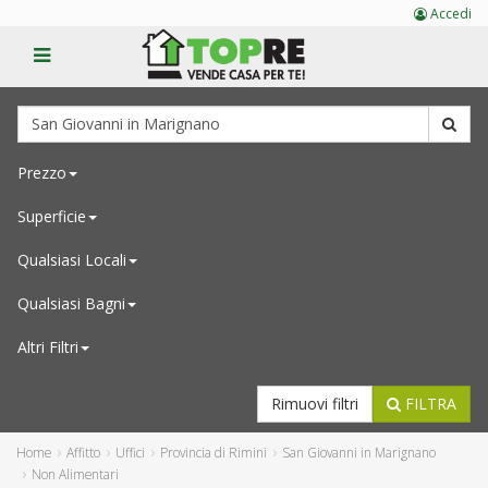
Accedi
Prezzo
Superficie
Qualsiasi
Locali
Qualsiasi
Bagni
Altri Filtri
Rimuovi filtri
FILTRA
Home
Affitto
Uffici
Provincia di Rimini
San Giovanni in Marignano
Non Alimentari