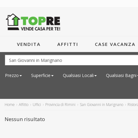
VENDITA
AFFITTI
CASE VACANZA
Prezzo
Superficie
Qualsiasi
Locali
Qualsiasi
Bagni
Home
Affitto
Uffici
Provincia di Rimini
San Giovanni in Marignano
Ristor
Nessun risultato