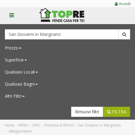
Accedi
Prezzo
Superficie
Qualsiasi
Locali
Qualsiasi
Bagni
Altri Filtri
Rimuovi filtri
FILTRA
Home
Affitto
Uffici
Provincia di Rimini
San Giovanni in Marignano
Abbigliamento