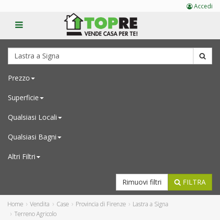
Accedi
Prezzo
Superficie
Qualsiasi
Locali
Qualsiasi
Bagni
Altri Filtri
Rimuovi filtri
FILTRA
Home
Vendita
Case
Provincia di Firenze
Lastra a Signa
Terreno Agricolo