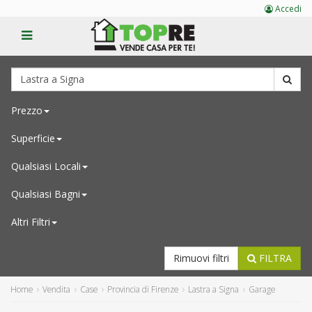
Accedi
Prezzo
Superficie
Qualsiasi
Locali
Qualsiasi
Bagni
Altri Filtri
Rimuovi filtri
FILTRA
Home
Vendita
Case
Provincia di Firenze
Lastra a Signa
Garage