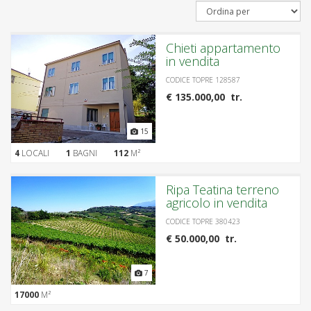
Chieti appartamento
in vendita
CODICE TOPRE 128587
€ 135.000,00 tr.
15
4
LOCALI
1
BAGNI
112
M²
Ripa Teatina terreno
agricolo in vendita
CODICE TOPRE 380423
€ 50.000,00 tr.
7
17000
M²