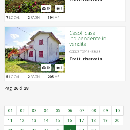
10
1
7
LOCALI
2
BAGNI
194
M²
Casoli casa
indipendente in
vendita
CODICE TOPRE 463663
Tratt. riservata
10
1
5
LOCALI
2
BAGNI
205
M²
Pag.
26
di
28
01
02
03
04
05
06
07
08
09
10
11
12
13
14
15
16
17
18
19
20