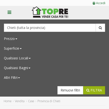
Accedi
Prezzo
Superficie
Qualsiasi
Locali
Qualsiasi
Bagni
Altri Filtri
Rimuovi filtri
FILTRA
Home
Vendita
Case
Provincia di Chieti