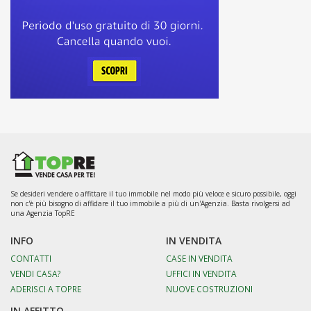
Chieti
(158)
Civitaluparella
(1)
Civitella Messer Raimondo
(0)
Colledimacine
(0)
Colledimezzo
(0)
Crecchio
(0)
Cupello
(6)
Dogliola
(0)
Fallo
(0)
Fara Filiorum Petri
(0)
Fara San Martino
(0)
Filetto
(0)
Fossacesia
(0)
Fraine
(0)
Francavilla al Mare
(1)
Fresagrandinaria
Se desideri vendere o affittare il tuo immobile nel modo più veloce e sicuro possibile, oggi
(0)
non c'è più bisogno di affidare il tuo immobile a più di un'Agenzia. Basta rivolgersi ad
Frisa
(0)
una Agenzia TopRE
Furci
(1)
Gamberale
(0)
INFO
IN VENDITA
Gessopalena
(0)
Gissi
(7)
CONTATTI
CASE IN VENDITA
Giuliano Teatino
(0)
VENDI CASA?
UFFICI IN VENDITA
Guardiagrele
(1)
ADERISCI A TOPRE
NUOVE COSTRUZIONI
Guilmi
(0)
Lama dei Peligni
(0)
IN AFFITTO