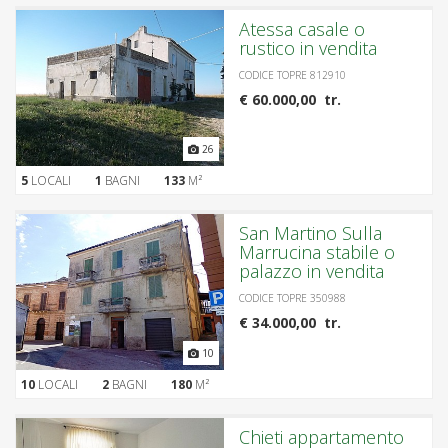
Atessa casale o
rustico in vendita
CODICE TOPRE 812910
€ 60.000,00 tr.
26
5
LOCALI
1
BAGNI
133
M²
San Martino Sulla
Marrucina stabile o
palazzo in vendita
CODICE TOPRE 350988
€ 34.000,00 tr.
10
10
LOCALI
2
BAGNI
180
M²
Chieti appartamento