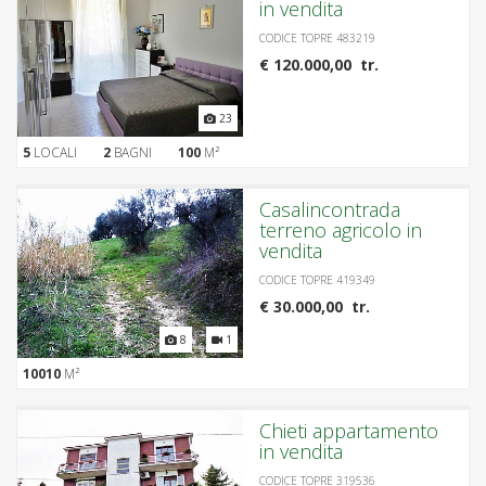
in vendita
CODICE TOPRE 483219
€ 120.000,00 tr.
23
5
LOCALI
2
BAGNI
100
M²
Casalincontrada
terreno agricolo in
vendita
CODICE TOPRE 419349
€ 30.000,00 tr.
8
1
10010
M²
Chieti appartamento
in vendita
CODICE TOPRE 319536