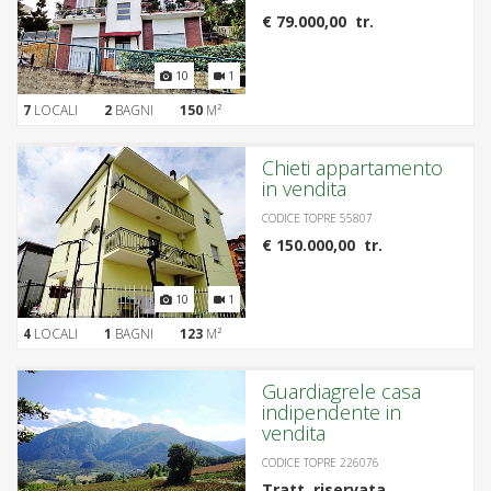
€ 79.000,00 tr.
10
1
7
LOCALI
2
BAGNI
150
M²
Chieti appartamento
in vendita
CODICE TOPRE 55807
€ 150.000,00 tr.
10
1
4
LOCALI
1
BAGNI
123
M²
Guardiagrele casa
indipendente in
vendita
CODICE TOPRE 226076
Tratt. riservata