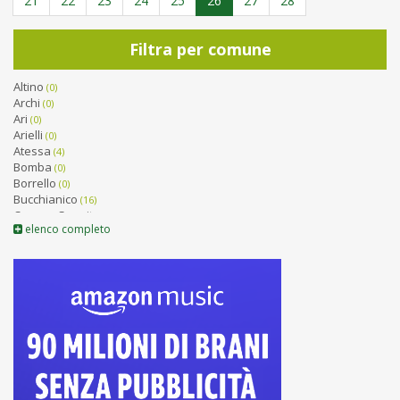
21
22
23
24
25
26
27
28
Filtra per comune
Altino
(0)
Archi
(0)
Ari
(0)
Arielli
(0)
Atessa
(4)
Bomba
(0)
Borrello
(0)
Bucchianico
(16)
Canosa Sannita
(0)
elenco completo
Carpineto Sinello
(1)
Carunchio
(0)
Casacanditella
(0)
Casalanguida
(1)
Casalbordino
(8)
Casalincontrada
(5)
Casoli
(1)
Castel Frentano
(0)
Castelguidone
(0)
Castiglione Messer Marino
(0)
Celenza sul Trigno
(0)