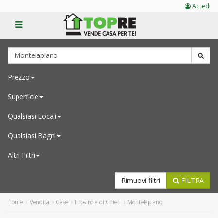
Accedi
Prezzo
Superficie
Qualsiasi
Locali
Qualsiasi
Bagni
Altri Filtri
Rimuovi filtri
FILTRA
Home
Vendita
Case
Provincia di Chieti
Montelapiano