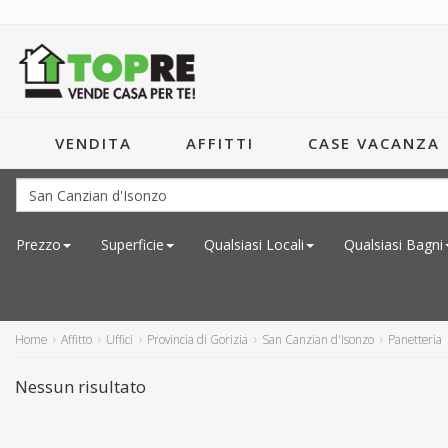
VENDITA
AFFITTI
CASE VACANZA
Prezzo
Superficie
Qualsiasi
Locali
Qualsiasi
Bagni
Home
Affitto
Uffici
Provincia di Gorizia
San Canzian d'Isonzo
Panetteria
Nessun risultato