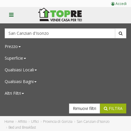
Accedi
Prezzo
Superficie
Qualsiasi
Locali
Qualsiasi
Bagni
Altri Filtri
Rimuovi filtri
FILTRA
Home
Affitto
Uffici
Provincia di Gorizia
San Canzian d'Isonzo
Bed and Breakfast