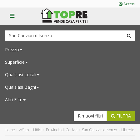
Accedi
Prezzo
Superficie
Qualsiasi
Locali
Qualsiasi
Bagni
Altri Filtri
Rimuovi filtri
FILTRA
Home
Affitto
Uffici
Provincia di Gorizia
San Canzian d'Isonzo
Librerie