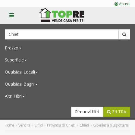
Accedi
Prezzo
Superficie
Qualsiasi
Locali
Qualsiasi
Bagni
Altri Filtri
Rimuovi filtri
FILTRA
Home
Vendita
Uffici
Provincia di Chieti
Chieti
Gioielleria o Bigiotteria