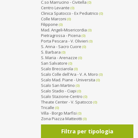
C.so Marrucino - Civitella
(0)
Centro Levante
(0)
Clinica Spatocco - Ex Pediatrico
(0)
Colle Marconi
(0)
Filippone
(0)
Mad. Angeli-Misericordia
(0)
Pietragrossa - Picena
(0)
Porta Pescara - V. Olivieri
(0)
S. Anna - Sacro Cuore
(0)
S. Barbara
(0)
S. Maria - Arenazze
(0)
San Salvatore
(0)
Scalo Brecciarola
(0)
Scalo Colle dell'Ara - V. A. Moro
(0)
Scalo Mad. Piane - Universita
(0)
Scalo San Martino
(0)
Scalo Stadio - Ciapi
(0)
Scalo Stazione-Centro
(0)
Theate Center - V. Spatocco
(0)
Tricalle
(0)
Villa - Borgo Marfisi
(0)
Zona Piazza Matteotti
(0)
Filtra per tipologia