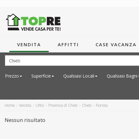
VENDITA
AFFITTI
CASE VACANZA
Prezzo
Superficie
Qualsiasi
Locali
Qualsiasi
Bagni
Home
Vendita
Uffici
Provincia di Chieti
Chieti
Fiorista
Nessun risultato