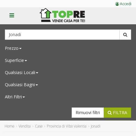
Accedi
Prezzo
Superficie
Qualsiasi
Locali
Qualsiasi
Bagni
Altri Filtri
Rimuovi filtri
FILTRA
Home
Vendita
Case
Provincia di Vibo Valentia
Jonadi