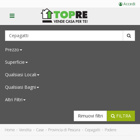
Accedi
Prezzo
Superficie
Qualsiasi
Locali
Qualsiasi
Bagni
Altri Filtri
Rimuovi filtri
FILTRA
Home
Vendita
Case
Provincia di Pescara
Cepagatti
Podere