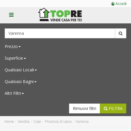
Accedi
Prezzo
Superficie
Qualsiasi
Locali
Qualsiasi
Bagni
Altri Filtri
Rimuovi filtri
FILTRA
Home
Vendita
Case
Provincia di Lecco
Varenna