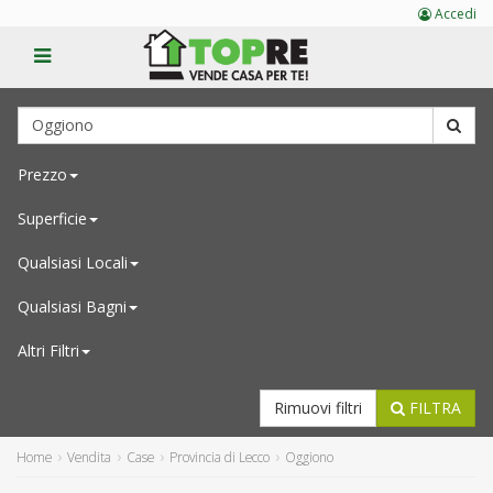
Accedi
Prezzo
Superficie
Qualsiasi
Locali
Qualsiasi
Bagni
Altri Filtri
Rimuovi filtri
FILTRA
Home
Vendita
Case
Provincia di Lecco
Oggiono