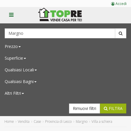
Accedi
Prezzo
Superficie
Qualsiasi
Locali
Qualsiasi
Bagni
Altri Filtri
Rimuovi filtri
FILTRA
Home
Vendita
Case
Provincia di Lecco
Margno
Villa a schiera