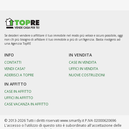
Se desideri vendere o affittare il tuo immobile nel modo più veloce e sicuro possibile, oggi
non c'è più bisogno di affidare il tuo immobile a più di un'Agenzia. Basta rivolgersi ad
una Agenzia TopRE
INFO
IN VENDITA
CONTATTI
CASE IN VENDITA
VENDI CASA?
UFFICI IN VENDITA
ADERISCI A TOPRE
NUOVE COSTRUZIONI
IN AFFITTO
CASE IN AFFITTO
UFFICI IN AFFITTO
CASE VACANZA IN AFFITTO
© 2013-2026 Tutti i diritti riservati www.smartly.it P.IVA 02000620696
L'accesso o l'utilizzo di questo sito è subordinato all'accettazione delle