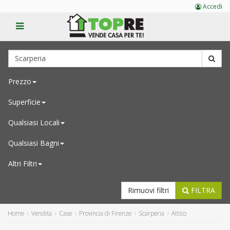
Accedi
Prezzo
Superficie
Qualsiasi
Locali
Qualsiasi
Bagni
Altri Filtri
Rimuovi filtri
FILTRA
Home
Vendita
Case
Provincia di Firenze
Scarperia
Attico