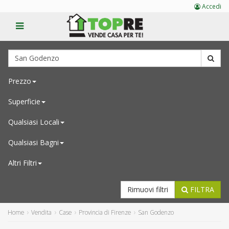
Accedi
Prezzo
Superficie
Qualsiasi
Locali
Qualsiasi
Bagni
Altri Filtri
Rimuovi filtri
FILTRA
Home
Vendita
Case
Provincia di Firenze
San Godenzo