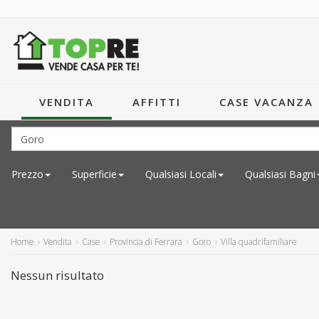
VENDITA
AFFITTI
CASE VACANZA
Prezzo
Superficie
Qualsiasi
Locali
Qualsiasi
Bagni
Home
Vendita
Case
Provincia di Ferrara
Goro
Villa quadrifamiliare
Nessun risultato