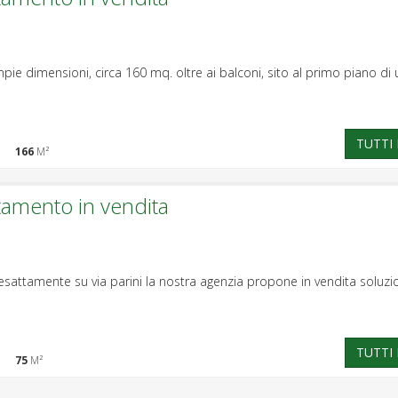
e dimensioni, circa 160 mq. oltre ai balconi, sito al primo piano di u
TUTTI 
166
M²
tamento in vendita
esattamente su via parini la nostra agenzia propone in vendita soluzion
TUTTI 
75
M²