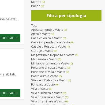
Marina
(0)
Paese
(2)
Filtra per tipologia
na palazzi...
Tutti
Appartamento a Vasto
(2)
Attico a Vasto
(0)
I DETTAGLI
Casa colonica a Vasto
(0)
Casa indipendente a Vasto
(0)
Casale o Rustico a Vasto
(1)
Garage a Vasto
(0)
Magazzino o Deposito a Vasto
(0)
Mansarda a Vasto
(0)
Miniappartamento a Vasto
(0)
Porzione di casa a Vasto
(0)
Porzione di Villa a Vasto
(0)
e abitati...
Posto auto a Vasto
(0)
Stabile o Palazzo a Vasto
(0)
Fondaco a Vasto
(0)
Villa a Vasto
(0)
I DETTAGLI
Villa a schiera a Vasto
(0)
Villa bifamiliare a Vasto
(0)
Villa trifamiliare a Vasto
(0)