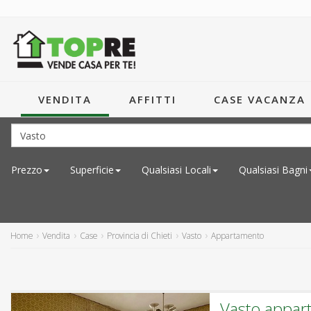
VENDITA
AFFITTI
CASE VACANZA
Prezzo
Superficie
Qualsiasi
Locali
Qualsiasi
Bagni
Home
Vendita
Case
Provincia di Chieti
Vasto
Appartamento
Vasto appar