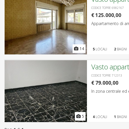
CODICE TOPRE 6982167
€ 125.000,00
Appartamento di ampi
14
5
LOCALI
2
BAGNI
Vasto appar
CODICE TOPRE 712313
€ 79.000,00
In zona centrale ed 
5
4
LOCALI
1
BAGNI