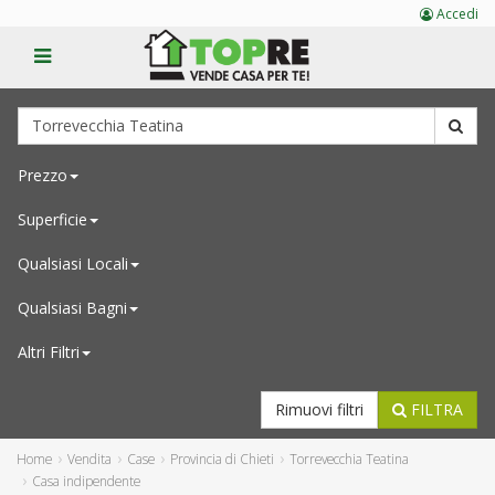
Accedi
Prezzo
Superficie
Qualsiasi
Locali
Qualsiasi
Bagni
Altri Filtri
Rimuovi filtri
FILTRA
Home
Vendita
Case
Provincia di Chieti
Torrevecchia Teatina
Casa indipendente