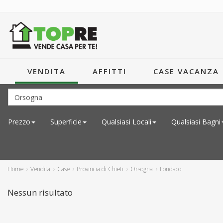
VENDITA
AFFITTI
CASE VACANZA
Prezzo
Superficie
Qualsiasi
Locali
Qualsiasi
Bagni
Home
Vendita
Case
Provincia di Chieti
Orsogna
Fondaco
Nessun risultato