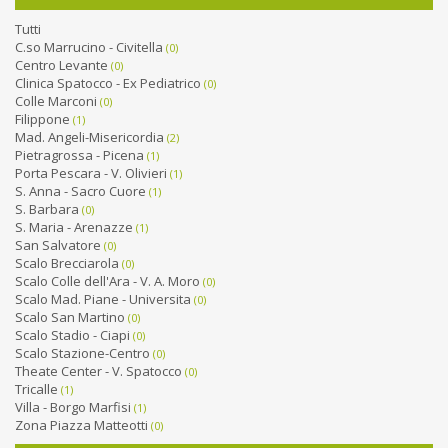
Tutti
C.so Marrucino - Civitella
(0)
Centro Levante
(0)
Clinica Spatocco - Ex Pediatrico
(0)
Colle Marconi
(0)
Filippone
(1)
Mad. Angeli-Misericordia
(2)
Pietragrossa - Picena
(1)
Porta Pescara - V. Olivieri
(1)
S. Anna - Sacro Cuore
(1)
S. Barbara
(0)
S. Maria - Arenazze
(1)
San Salvatore
(0)
Scalo Brecciarola
(0)
Scalo Colle dell'Ara - V. A. Moro
(0)
Scalo Mad. Piane - Universita
(0)
Scalo San Martino
(0)
Scalo Stadio - Ciapi
(0)
Scalo Stazione-Centro
(0)
Theate Center - V. Spatocco
(0)
Tricalle
(1)
Villa - Borgo Marfisi
(1)
Zona Piazza Matteotti
(0)