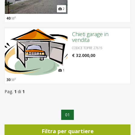
2
40
M²
Chieti garage in
vendita
CODICE TOPRE 27615
€ 32.000,00
1
30
M²
Pag.
1
di
1
01
Filtra per quartiere