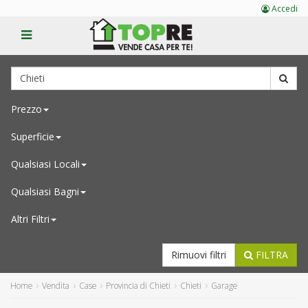
Accedi
Prezzo
Superficie
Qualsiasi
Locali
Qualsiasi
Bagni
Altri Filtri
Rimuovi filtri
FILTRA
Home
Vendita
Case
Provincia di Chieti
Chieti
Garage