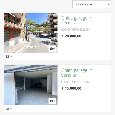
Chieti garage in
vendita
CODICE TOPRE 2332264
€ 28.000,00
6
33
M²
Chieti garage in
vendita
CODICE TOPRE 5129760
€ 15.000,00
7
28
M²