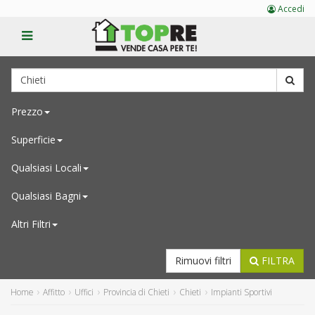
Accedi
Prezzo
Superficie
Qualsiasi
Locali
Qualsiasi
Bagni
Altri Filtri
Rimuovi filtri
FILTRA
Home
Affitto
Uffici
Provincia di Chieti
Chieti
Impianti Sportivi