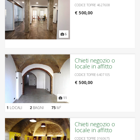
CODICE TOPRE 4627608
€ 500,00
6
Chieti negozio o
locale in affitto
CODICE TOPRE 6407105
€ 500,00
11
1
LOCALI
2
BAGNI
75
M²
Chieti negozio o
locale in affitto
CODICE TOPRE 3160675