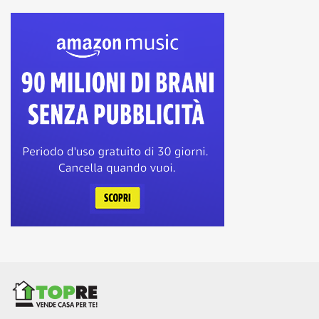
Carunchio
(0)
Casacanditella
(0)
Casalanguida
(0)
Casalbordino
(0)
Casalincontrada
(0)
Casoli
(0)
Castel Frentano
(0)
Castelguidone
(0)
Castiglione Messer Marino
(0)
Celenza sul Trigno
(0)
Chieti
(8)
Civitaluparella
(0)
Civitella Messer Raimondo
(0)
Colledimacine
(0)
Colledimezzo
(0)
Crecchio
(0)
Cupello
(0)
Dogliola
(0)
Fallo
(0)
Fara Filiorum Petri
(0)
Fara San Martino
(0)
Filetto
(0)
Fossacesia
(0)
Fraine
(0)
Francavilla al Mare
(0)