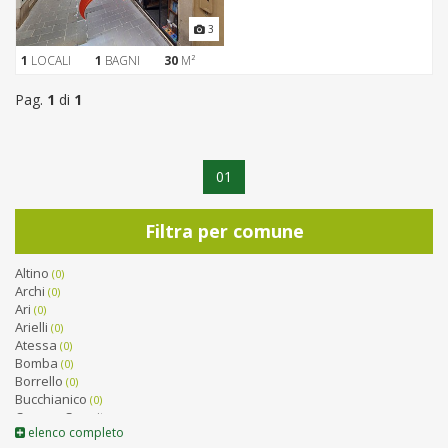
3
1
LOCALI
1
BAGNI
30
M²
Pag.
1
di
1
01
Filtra per comune
Altino
(0)
Archi
(0)
Ari
(0)
Arielli
(0)
Atessa
(0)
Bomba
(0)
Borrello
(0)
Bucchianico
(0)
Canosa Sannita
(0)
elenco completo
Carpineto Sinello
(0)