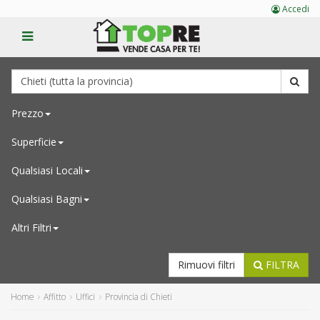
Accedi
Prezzo
Superficie
Qualsiasi
Locali
Qualsiasi
Bagni
Altri Filtri
Rimuovi filtri
FILTRA
Home
Affitto
Uffici
Provincia di Chieti