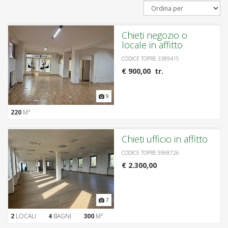
Chieti negozio o
locale in affitto
CODICE TOPRE 3389415
€ 900,00 tr.
9
220
M²
Chieti ufficio in affitto
CODICE TOPRE 5968726
€ 2.300,00
7
2
LOCALI
4
BAGNI
300
M²