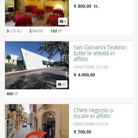
€ 800,00 tr.
4
3
LOCALI
2
BAGNI
102
M²
San Giovanni Teatino
tutte le attività in
affitto
CODICE TOPRE 7241439
€ 4.000,00
22
400
M²
Chieti negozio o
locale in affitto
CODICE TOPRE 5152779
€ 700,00