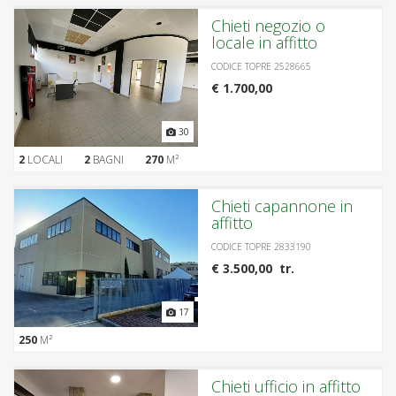
Chieti negozio o
locale in affitto
CODICE TOPRE 2528665
€ 1.700,00
30
2
LOCALI
2
BAGNI
270
M²
Chieti capannone in
affitto
CODICE TOPRE 2833190
€ 3.500,00 tr.
17
250
M²
Chieti ufficio in affitto