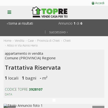
Accedi
torna ai risultati
Annuncio
1
di
6
successivo
|
Home
Vendita
Case
Provincia di Chieti
Chieti
Attico in Via Asinio Herio
appartamento in vendita
Comune (PROVINCIA) Regione
Trattativa Riservata
1
locali
1
bagni
-
m²
CODICE TOPRE
3928107
DATA
Previous
Next