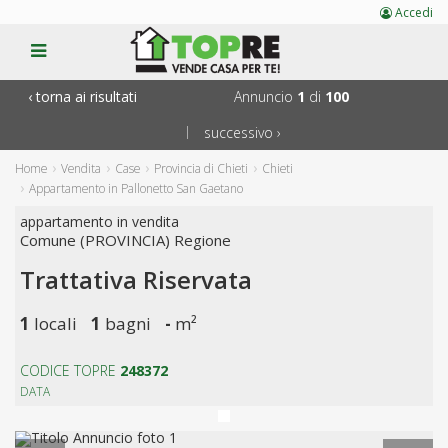
Accedi
torna ai risultati
Annuncio
1
di
100
successivo
|
Home
Vendita
Case
Provincia di Chieti
Chieti
Appartamento in Pallonetto San Gaetano
appartamento in vendita
Comune (PROVINCIA) Regione
Trattativa Riservata
1
locali
1
bagni
-
m²
CODICE TOPRE
248372
DATA
Previous
Next