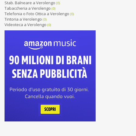
Stab. Balneare a Verolengo
(0)
Tabaccheria a Verolengo
(0)
Telefonia o Foto Ottica a Verolengo
(0)
Tintoria a Verolengo
(0)
Videoteca a Verolengo
(0)