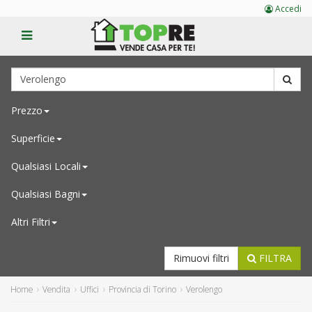
Accedi
Prezzo
Superficie
Qualsiasi
Locali
Qualsiasi
Bagni
Altri Filtri
Rimuovi filtri
FILTRA
Home
Vendita
Uffici
Provincia di Torino
Verolengo