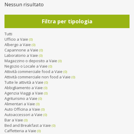
Nessun risultato
Filtra per tipologia
Tutti
Ufficio a Vaie
(0)
Albergo a Vaie
(0)
Capannone a Vaie
(0)
Laboratorio a Vaie
(0)
Magazzino o deposito a Vaie
(0)
Negozio o Locale a Vaie
(0)
Attività commerciale food a Vaie
(0)
Attività commerciale non food a Vaie
(0)
Tutte le attività a Vaie
(0)
Abbigliamento a Vaie
(0)
Agenzia Viaggi a Vaie
(0)
Agriturismo a Vaie
(0)
Alimentari a Vaie
(0)
Auto Officina a Vaie
(0)
Autoaccessori a Vaie
(0)
Bar a Vaie
(0)
Bed and Breakfast a Vaie
(0)
Caffetteria a Vaie
(0)