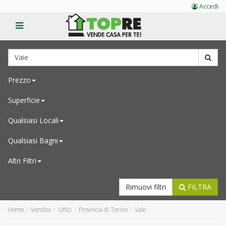
Accedi
Prezzo
Superficie
Qualsiasi
Locali
Qualsiasi
Bagni
Altri Filtri
Rimuovi filtri
FILTRA
Home
Vendita
Uffici
Provincia di Torino
Vaie