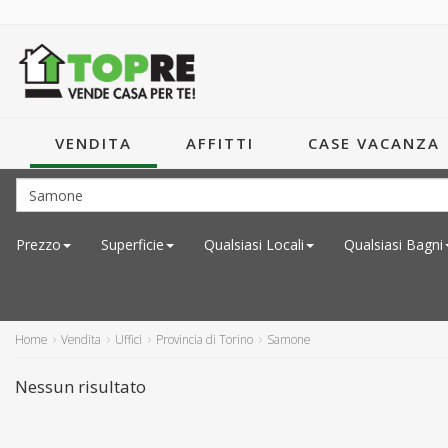
VENDITA
AFFITTI
CASE VACANZA
Prezzo
Superficie
Qualsiasi
Locali
Qualsiasi
Bagni
Home
Vendita
Uffici
Provincia di Torino
Samone
Nessun risultato