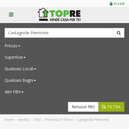
Accedi
Prezzo
Superficie
Qualsiasi
Locali
Qualsiasi
Bagni
Altri Filtri
Rimuovi filtri
FILTRA
Home
Vendita
Uffici
Provincia di Torino
Castagnole Piemonte