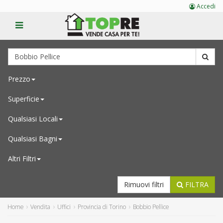
Accedi
Prezzo
Superficie
Qualsiasi
Locali
Qualsiasi
Bagni
Altri Filtri
Rimuovi filtri
FILTRA
Home
Vendita
Uffici
Provincia di Torino
Bobbio Pellice