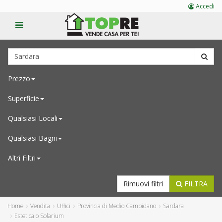
Accedi
Prezzo
Superficie
Qualsiasi
Locali
Qualsiasi
Bagni
Altri Filtri
Rimuovi filtri
FILTRA
Home
Vendita
Uffici
Provincia di Medio Campidano
Sardara
Estetica o Solarium