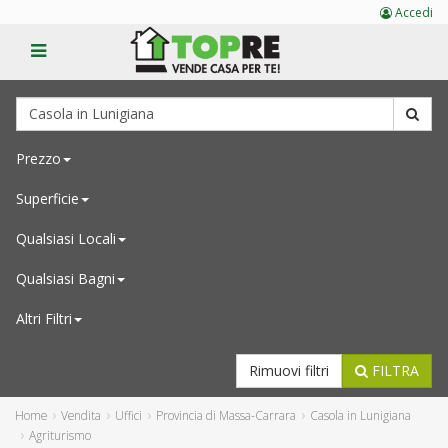
Accedi
Prezzo
Superficie
Qualsiasi
Locali
Qualsiasi
Bagni
Altri Filtri
Rimuovi filtri
FILTRA
Home
Vendita
Uffici
Provincia di Massa-Carrara
Casola in Lunigiana
Agriturismo