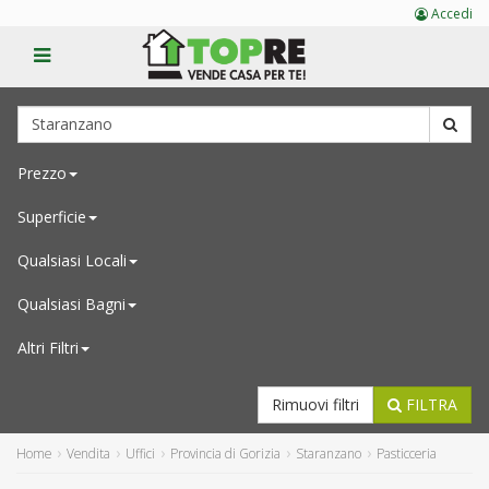
Accedi
Prezzo
Superficie
Qualsiasi
Locali
Qualsiasi
Bagni
Altri Filtri
Rimuovi filtri
FILTRA
Home
Vendita
Uffici
Provincia di Gorizia
Staranzano
Pasticceria