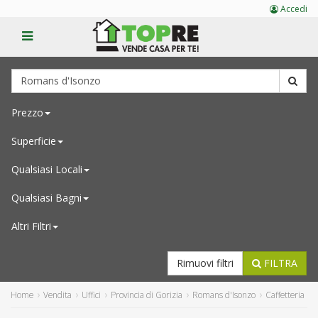
Accedi
Prezzo
Superficie
Qualsiasi
Locali
Qualsiasi
Bagni
Altri Filtri
Rimuovi filtri
FILTRA
Home
Vendita
Uffici
Provincia di Gorizia
Romans d'Isonzo
Caffetteria