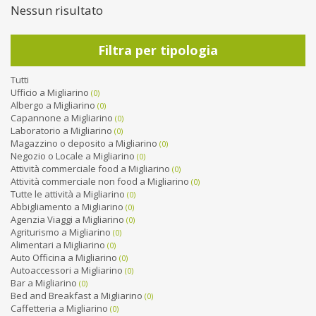
Nessun risultato
Filtra per tipologia
Tutti
Ufficio a Migliarino
(0)
Albergo a Migliarino
(0)
Capannone a Migliarino
(0)
Laboratorio a Migliarino
(0)
Magazzino o deposito a Migliarino
(0)
Negozio o Locale a Migliarino
(0)
Attività commerciale food a Migliarino
(0)
Attività commerciale non food a Migliarino
(0)
Tutte le attività a Migliarino
(0)
Abbigliamento a Migliarino
(0)
Agenzia Viaggi a Migliarino
(0)
Agriturismo a Migliarino
(0)
Alimentari a Migliarino
(0)
Auto Officina a Migliarino
(0)
Autoaccessori a Migliarino
(0)
Bar a Migliarino
(0)
Bed and Breakfast a Migliarino
(0)
Caffetteria a Migliarino
(0)