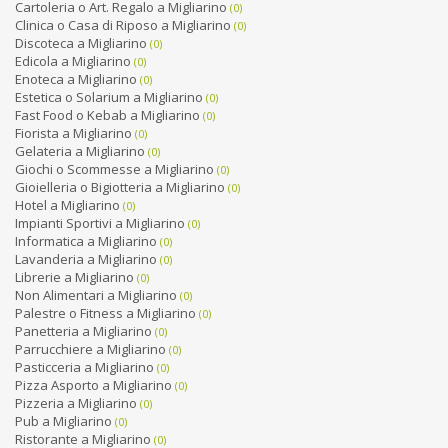
Cartoleria o Art. Regalo a Migliarino
(0)
Clinica o Casa di Riposo a Migliarino
(0)
Discoteca a Migliarino
(0)
Edicola a Migliarino
(0)
Enoteca a Migliarino
(0)
Estetica o Solarium a Migliarino
(0)
Fast Food o Kebab a Migliarino
(0)
Fiorista a Migliarino
(0)
Gelateria a Migliarino
(0)
Giochi o Scommesse a Migliarino
(0)
Gioielleria o Bigiotteria a Migliarino
(0)
Hotel a Migliarino
(0)
Impianti Sportivi a Migliarino
(0)
Informatica a Migliarino
(0)
Lavanderia a Migliarino
(0)
Librerie a Migliarino
(0)
Non Alimentari a Migliarino
(0)
Palestre o Fitness a Migliarino
(0)
Panetteria a Migliarino
(0)
Parrucchiere a Migliarino
(0)
Pasticceria a Migliarino
(0)
Pizza Asporto a Migliarino
(0)
Pizzeria a Migliarino
(0)
Pub a Migliarino
(0)
Ristorante a Migliarino
(0)