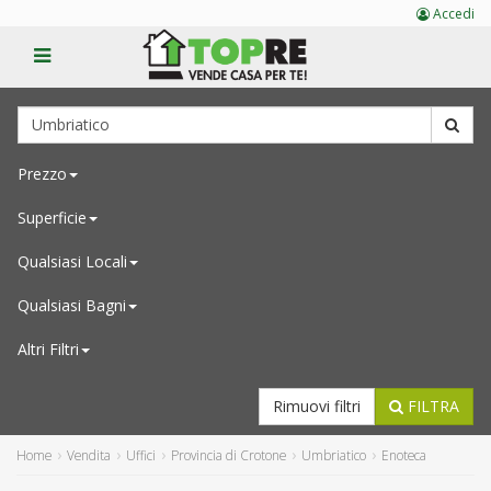
Accedi
Prezzo
Superficie
Qualsiasi
Locali
Qualsiasi
Bagni
Altri Filtri
Rimuovi filtri
FILTRA
Home
Vendita
Uffici
Provincia di Crotone
Umbriatico
Enoteca