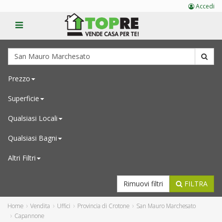
Accedi
Prezzo
Superficie
Qualsiasi
Locali
Qualsiasi
Bagni
Altri Filtri
Rimuovi filtri
FILTRA
Home
Vendita
Uffici
Provincia di Crotone
San Mauro Marchesato
Capannone