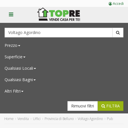
Accedi
Prezzo
Superficie
Qualsiasi
Locali
Qualsiasi
Bagni
Altri Filtri
Rimuovi filtri
FILTRA
Home
Vendita
Uffici
Provincia di Belluno
Voltago Agordino
Pub